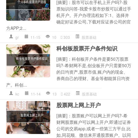
[摘要]：股市可以在手机上开户吗?-股
票知识问答-我爱卡股市炒股可以通过手
机开户。开户办理流程如下:1、选择并
确定好证券公司,下载对应证券公司的官
方APP;2...
gr
11-15
10
303
股票基础
科创板股票开户条件知识
[摘要]：科创板开户条件是要50万股票
吗?-希财网不是,创业板开户只需要50万
的日均资产,股票市值,账户内的现金、
券商自己的理财、基金等都能算日均资
产。科创...
kc
11-14
13
422
股票基础
股票网上网上开户
[摘要]：股票账户可以网上开户吗?-希
财网股票账户可以网上开户,即通过证券
公司的交易app,或者一些第三方平台,比
如,同花顺、微信来开通股票账户。以同