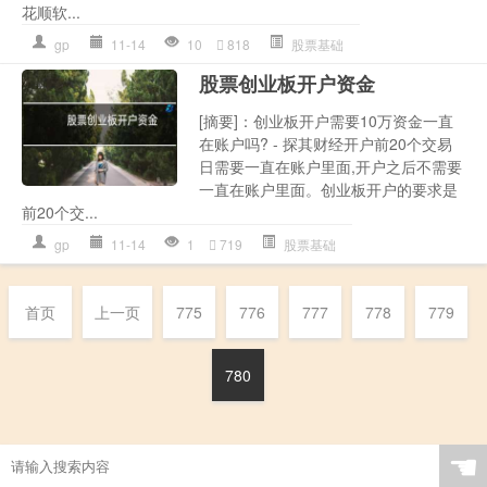
花顺软...
gp
11-14
10
818
股票基础
股票创业板开户资金
[摘要]：创业板开户需要10万资金一直
在账户吗? - 探其财经开户前20个交易
日需要一直在账户里面,开户之后不需要
一直在账户里面。创业板开户的要求是
前20个交...
gp
11-14
1
719
股票基础
首页
上一页
775
776
777
778
779
780
☚