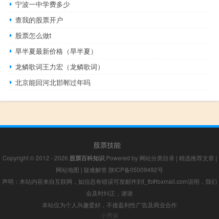
宁波一中学费多少
查我的股票开户
股票怎么做t
旱半夏最新价格（旱半夏）
龙鳞歌词王力宏（龙鳞歌词）
北京能回河北邯郸过年吗
股票技能
Copyright © 2012 - 2026
股票百科知识
Powered by
网站分类目录
|
精选推荐文章
|
网站地图
|
疑难解答
陕ICP备05009492号
声明：本站内容来自互联网，如信息有错误可发邮件到f_fb#foxmail.com说明，我们
会及时纠正，谢谢
本站仅为个人兴趣爱好，不接盈利性广告及商业合作
小男孩