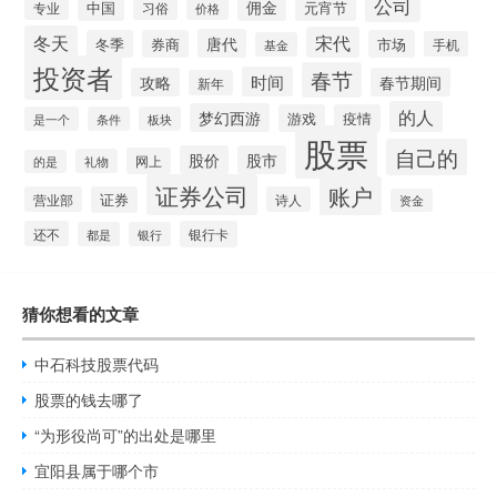
公司
佣金
中国
元宵节
习俗
专业
价格
冬天
宋代
唐代
冬季
券商
市场
手机
基金
投资者
春节
时间
攻略
春节期间
新年
的人
梦幻西游
游戏
疫情
是一个
条件
板块
股票
自己的
股价
股市
网上
礼物
的是
证券公司
账户
营业部
证券
诗人
资金
还不
银行卡
都是
银行
猜你想看的文章
中石科技股票代码
股票的钱去哪了
“为形役尚可”的出处是哪里
宜阳县属于哪个市