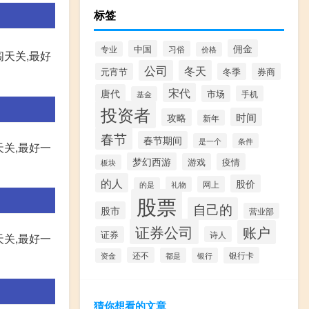
标签
佣金
中国
习俗
专业
价格
闯天关,最好
公司
冬天
元宵节
冬季
券商
宋代
唐代
市场
手机
基金
投资者
时间
攻略
新年
春节
春节期间
是一个
条件
关,最好一
梦幻西游
游戏
疫情
板块
的人
股价
网上
礼物
的是
股票
自己的
股市
营业部
证券公司
账户
证券
诗人
关,最好一
还不
银行卡
都是
银行
资金
猜你想看的文章