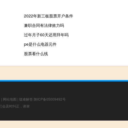
2022年新三板股票开户条件
兼职合同有法律效力吗
过年月子60天还用拜年吗
pe是什么电器元件
股票看什么线
章
|
网站地图
|
疑难解答
陕ICP备05009492号
，我们会及时纠正，谢谢