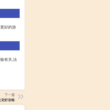
得更好的游
验有关,法
下一篇
吃龙虾攻略