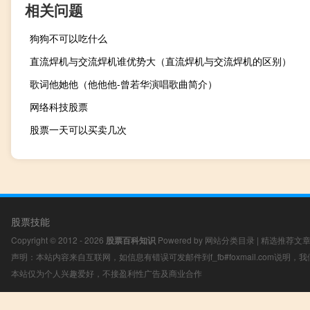
相关问题
狗狗不可以吃什么
直流焊机与交流焊机谁优势大（直流焊机与交流焊机的区别）
歌词他她他（他他他-曾若华演唱歌曲简介）
网络科技股票
股票一天可以买卖几次
股票技能
Copyright © 2012 - 2026
股票百科知识
Powered by
网站分类目录
|
精选推荐文
声明：本站内容来自互联网，如信息有错误可发邮件到f_fb#foxmail.com说明
本站仅为个人兴趣爱好，不接盈利性广告及商业合作