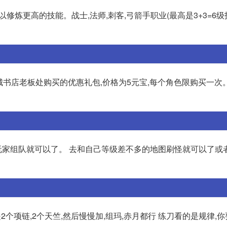
炼更高的技能。战士,法师,刺客,弓箭手职业(最高是3+3=6级
奇城书店老板处购买的优惠礼包,价格为5元宝,每个角色限购买一次
家组队就可以了。 去和自己等级差不多的地图刷怪就可以了或
2个项链,2个天竺,然后慢慢加,组玛,赤月都行 练刀看的是规律,