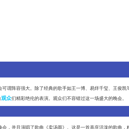
晚会可谓阵容强大。除了经典的歌手如王一博、易烊千玺、王俊凯
观众
给
们精彩绝伦的表演。观众们不容错过这一场盛大的晚会。
了晚会，并且演唱了歌曲《卖汤圆》。这是一首喜庆活泼的歌曲，