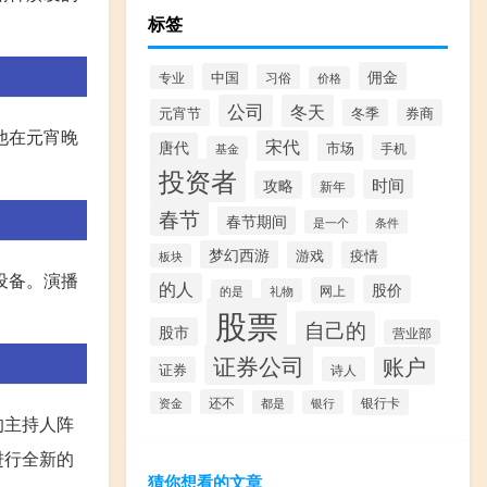
标签
佣金
中国
习俗
专业
价格
公司
冬天
元宵节
冬季
券商
他在元宵晚
宋代
唐代
市场
手机
基金
投资者
时间
攻略
新年
春节
春节期间
是一个
条件
梦幻西游
游戏
疫情
板块
设备。演播
的人
股价
网上
礼物
的是
股票
自己的
股市
营业部
证券公司
账户
证券
诗人
还不
银行卡
都是
银行
资金
的主持人阵
进行全新的
猜你想看的文章