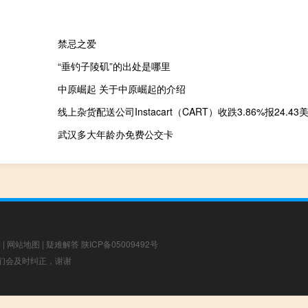
禁忌之爱
“垂钓子陵矶”的出处是哪里
中原崛起 关于中原崛起的介绍
线上杂货配送公司Instacart（CART）收跌3.86%报24.43
武汉多大年龄办免费公交卡
章
|
网站地图
|
疑难解答
陕ICP备05009492号
，我们会及时纠正，谢谢