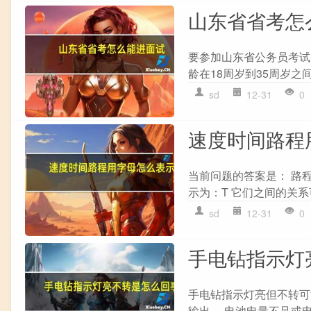
山东省省考怎
要参加山东省公务员考试
龄在18周岁到35周岁之
sd
12-31
0
速度时间路程
当前问题的答案是： 路程
示为：T 它们之间的关系可以
sd
12-31
0
手电钻指示灯
手电钻指示灯亮但不转可能
输出。 电池电量不足或电