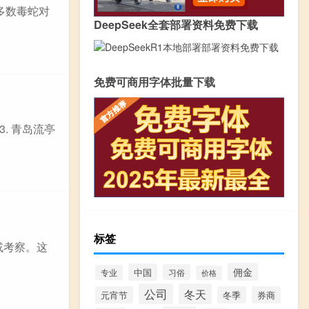
多数毒蛇对
DeepSeek全套部署资料免费下载
免费可商用字体批量下载
3. 青岛流亭
标签
看或考察。这
佣金
中国
习俗
专业
价格
公司
冬天
元宵节
冬季
券商