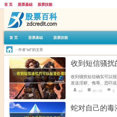
首 页
股票基础
股票技能
首 页
股票基础
股票技能
>
作者“sd”的文章
收到短信骚扰
收到骚扰短信确实可以报
发送淫秽、侮辱、恐吓或
sd
01-10
0
蛇对自己的毒