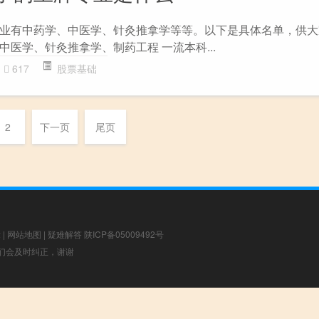
业有中药学、中医学、针灸推拿学等等。以下是具体名单，供大
医学、针灸推拿学、制药工程 一流本科...
617
股票基础
2
下一页
尾页
章
|
网站地图
|
疑难解答
陕ICP备05009492号
，我们会及时纠正，谢谢