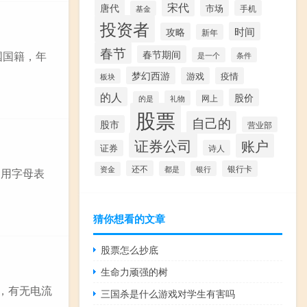
宋代
唐代
市场
手机
基金
投资者
时间
攻略
新年
春节
春节期间
国国籍，年
是一个
条件
梦幻西游
游戏
疫情
板块
的人
股价
网上
礼物
的是
股票
自己的
股市
营业部
证券公司
账户
证券
诗人
还不
银行卡
都是
银行
资金
）用字母表
猜你想看的文章
股票怎么抄底
生命力顽强的树
常，有无电流
三国杀是什么游戏对学生有害吗