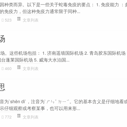
因种类而异。以下是一些关于蛇毒免疫的要点： 1. 免疫能力 ：
的免疫力，但这种免疫力通常限于同种...
523
文章列表
场
。这些机场包括： 1. 济南遥墙国际机场 2. 青岛胶东国际机场 
台蓬莱国际机场 5. 威海大水泊国...
460
文章列表
思
`shěn dì`，注音为`ㄕㄣˇ ㄉㄧˋ`。它的基本含义是仔细地
示仔细观察或考察某事，也可以用来形...
772
文章列表