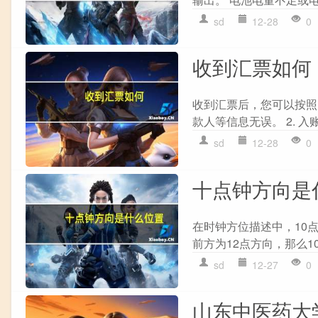
sd
12-28
0
收到汇票如何
收到汇票后，您可以按照以
款人等信息无误。 2. 入
sd
12-28
0
十点钟方向是
在时钟方位描述中，10
前方为12点方向，那么10
sd
12-27
0
山东中医药大