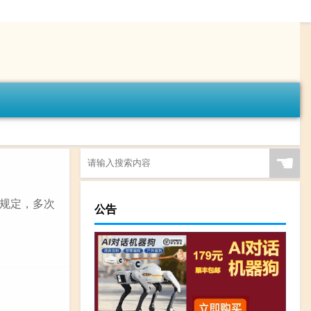
☚
规定，多次
公告