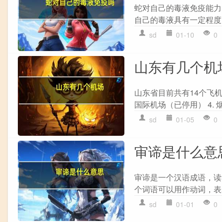
蛇对自己的毒液免疫能力
自己的毒液具有一定程度
sd
01-10
0
山东有几个机
山东省目前共有14个飞机场
国际机场（已停用） 4. 烟
sd
01-05
0
审谛是什么意
审谛是一个汉语成语，读音为
个词语可以用作动词，表
sd
01-01
0