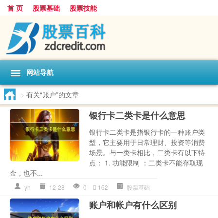
首 页
股票基础
股票技能
网站导航
>
有关“账户”的文章
银行卡二类卡是什么意思
银行卡二类卡是指银行卡的一种账户类
型，它主要用于日常理财、投资等消费
场景。与一类卡相比，二类卡有以下特
点： 1. 功能限制 ：二类卡不能存取现
金，也不...
yh
12-28
0
162
股票基础
账户和帐户有什么区别