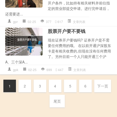
开户条件，比如持有相关材料并前往指
定的营业部提交申请。进行完申请后，
还需要进...
gpr
02-25
377
617
文章列表
股票开户要不要钱
现在证券开户要钱吗? 证券开户是不需
要任何费用的哦。 在以前开通沪深股东
卡是有相关收费的,但现在没有任何费用
了。另外目前一个人只能开通三个沪
A、三个深A...
gpk
02-25
699
447
文章列表
1
2
3
4
5
6
下一页
尾页