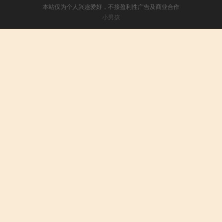
本站仅为个人兴趣爱好，不接盈利性广告及商业合作
小男孩