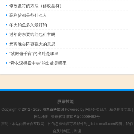
修改盘符的方法（修改盘符）
高利贷都是些什么人
冬天钓鱼多久最好钓
过年房东要给红包租客吗
元宵晚会阵容强大的意思
“紫殿俯千官”的出处是哪里
“舜衣深拱殿中央”的出处是哪里
股票技能
Copyright © 2012 - 2026
股票百科知识
Powered by
网站分类目录
|
精选推荐文章
|
网站地图
|
疑难解答
陕ICP备05009492号
声明：本站内容来自互联网，如信息有错误可发邮件到f_fb#foxmail.com说明，我们
会及时纠正，谢谢