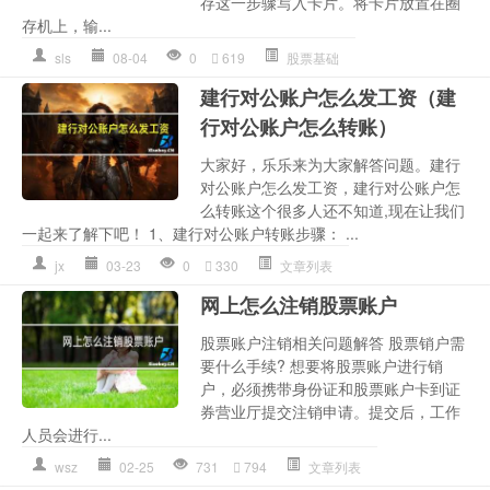
存这一步骤写入卡片。将卡片放置在圈
存机上，输...
sls
08-04
0
619
股票基础
建行对公账户怎么发工资（建
行对公账户怎么转账）
大家好，乐乐来为大家解答问题。建行
对公账户怎么发工资，建行对公账户怎
么转账这个很多人还不知道,现在让我们
一起来了解下吧！ 1、建行对公账户转账步骤： ...
jx
03-23
0
330
文章列表
网上怎么注销股票账户
股票账户注销相关问题解答 股票销户需
要什么手续? 想要将股票账户进行销
户，必须携带身份证和股票账户卡到证
券营业厅提交注销申请。提交后，工作
人员会进行...
wsz
02-25
731
794
文章列表