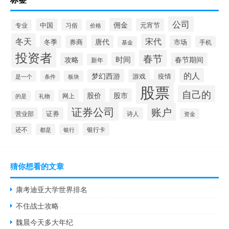
公司
佣金
中国
元宵节
习俗
专业
价格
冬天
宋代
唐代
冬季
券商
市场
手机
基金
投资者
春节
时间
攻略
春节期间
新年
的人
梦幻西游
游戏
疫情
是一个
条件
板块
股票
自己的
股价
股市
网上
礼物
的是
证券公司
账户
营业部
证券
诗人
资金
还不
银行卡
都是
银行
猜你想看的文章
康考迪亚大学世界排名
不住战士攻略
魏晨今天多大年纪