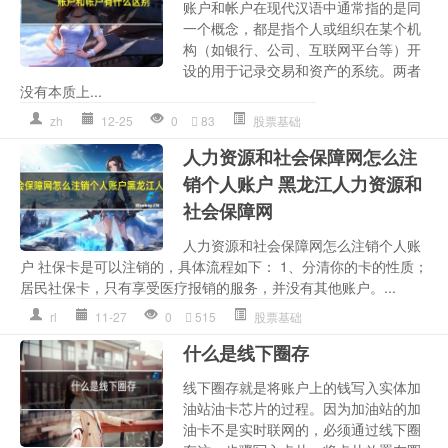
账户和帐户在现代汉语中通常指的是同
一个概念，都是指个人或组织在某个机
构（如银行、公司、互联网平台等）开
设的用于记录交易和资产的系统。两者
没有本质上...
zh
12-25
0
83
股票基础
人力资源和社会保障网怎么注
销个人账户 黑龙江人力资源和
社会保障网
人力资源和社会保障网怎么注销个人账
户 社保卡是可以注销的，具体流程如下： 1、分清你的卡的性质；
居民社保卡，只有享受医疗报销的服务，并没有其他账户。...
rl
11-27
0
515
股票基础
什么是线下圈存
线下圈存就是将账户上的钱写入实体加
油站油卡芯片的过程。因为加油站的加
油卡不是实时联网的，必须通过线下圈