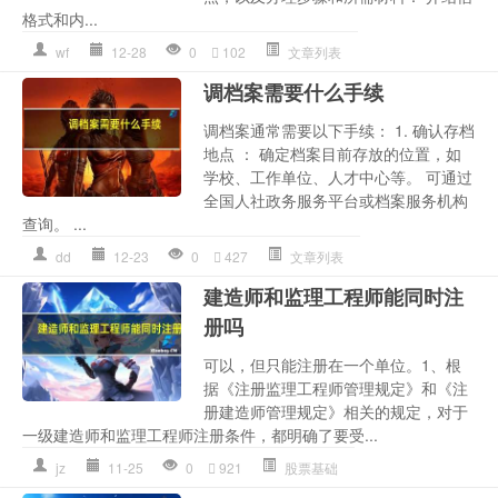
格式和内...
wf
12-28
0
102
文章列表
调档案需要什么手续
调档案通常需要以下手续： 1. 确认存档
地点 ： 确定档案目前存放的位置，如
学校、工作单位、人才中心等。 可通过
全国人社政务服务平台或档案服务机构
查询。 ...
dd
12-23
0
427
文章列表
建造师和监理工程师能同时注
册吗
可以，但只能注册在一个单位。1、根
据《注册监理工程师管理规定》和《注
册建造师管理规定》相关的规定，对于
一级建造师和监理工程师注册条件，都明确了要受...
jz
11-25
0
921
股票基础