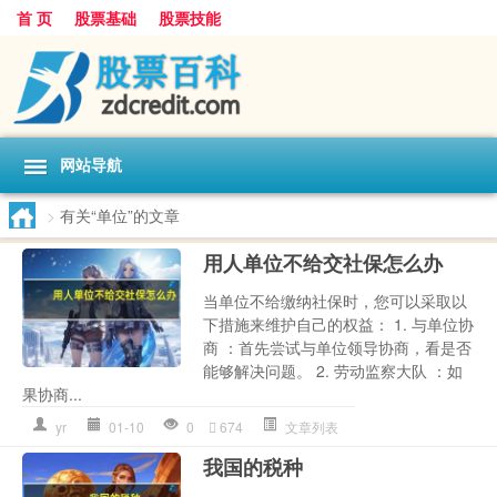
首 页
股票基础
股票技能
网站导航
>
有关“单位”的文章
用人单位不给交社保怎么办
当单位不给缴纳社保时，您可以采取以
下措施来维护自己的权益： 1. 与单位协
商 ：首先尝试与单位领导协商，看是否
能够解决问题。 2. 劳动监察大队 ：如
果协商...
yr
01-10
0
674
文章列表
我国的税种