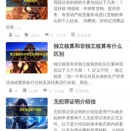
我国目前的税种主要包括以下几类： 1.
流转税 增值税：对销售货物、提供劳
务、有形动产租赁服务或进口货物的单
位和个人征收。 消费税：对特定消费品
征收，...
wg
12-31
0
718
文章列表
独立核算和非独立核算有什么
区别
独立核算和非独立核算的区别主要体现
在以下几个方面： 1. 定义不同 ： 独立
核算 ：指一个单位对其自身的生产经营
活动或预算执行过程及其结果进行全面、系统...
dl
12-28
0
442
文章列表
无犯罪证明介绍信
无犯罪记录证明的介绍信是用于向相关
机构申请查询个人无犯罪记录的正式文
件。以下是介绍信的基本格式和内容要
点，以及办理步骤和所需材料： 介绍信