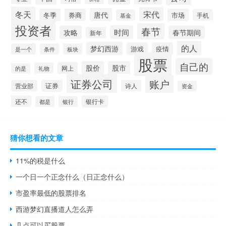
冬天
宋代
唐代
冬季
券商
市场
手机
基金
投资者
春节
时间
攻略
春节期间
新年
的人
梦幻西游
游戏
疫情
是一个
条件
板块
股票
自己的
股价
股市
网上
礼物
的是
证券公司
账户
营业部
证券
诗人
资金
还不
银行卡
都是
银行
猜你想看的文章
11%的税是什么
一个日一个正念什么（日正念什么）
市盈率最低的股票排名
西游梦幻直播道人怎么弄
几点可以买股票