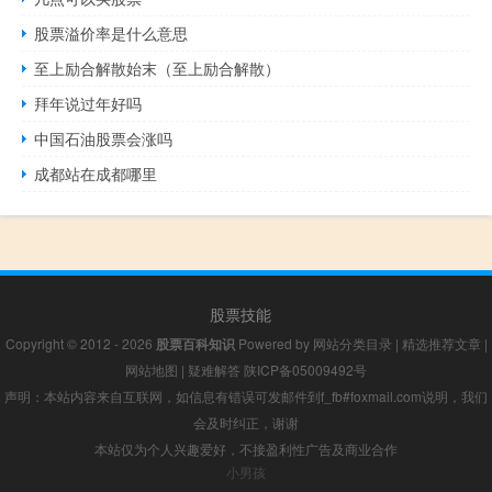
股票溢价率是什么意思
至上励合解散始末（至上励合解散）
拜年说过年好吗
中国石油股票会涨吗
成都站在成都哪里
股票技能
Copyright © 2012 - 2026
股票百科知识
Powered by
网站分类目录
|
精选推荐文章
|
网站地图
|
疑难解答
陕ICP备05009492号
声明：本站内容来自互联网，如信息有错误可发邮件到f_fb#foxmail.com说明，我们
会及时纠正，谢谢
本站仅为个人兴趣爱好，不接盈利性广告及商业合作
小男孩