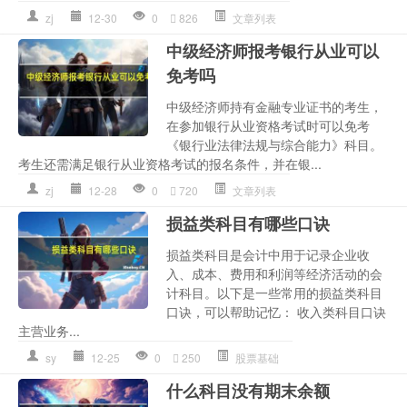
zj
12-30
0
826
文章列表
中级经济师报考银行从业可以
免考吗
中级经济师持有金融专业证书的考生，
在参加银行从业资格考试时可以免考
《银行业法律法规与综合能力》科目。
考生还需满足银行从业资格考试的报名条件，并在银...
zj
12-28
0
720
文章列表
损益类科目有哪些口诀
损益类科目是会计中用于记录企业收
入、成本、费用和利润等经济活动的会
计科目。以下是一些常用的损益类科目
口诀，可以帮助记忆： 收入类科目口诀
主营业务...
sy
12-25
0
250
股票基础
什么科目没有期末余额