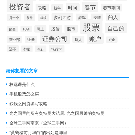
投资者
春节
时间
攻略
春节期间
新年
的人
梦幻西游
游戏
疫情
是一个
条件
板块
股票
自己的
股价
股市
网上
礼物
的是
证券公司
账户
营业部
证券
诗人
资金
还不
银行卡
都是
银行
猜你想看的文章
校选课是什么
手机股票怎么买
缺钱么网贷填写攻略
光之国里的所有奥特曼大结局. 光之国最帅的奥特曼
全球二手网南京（全球二手网）
“黄鹤楼前月华白”的出处是哪里