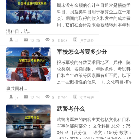
期末没有余额的会计科目通常是损益类
科目。损益类科目用于核算企业在一定
会计期间内取得的收入和发生的成本费
用，它们在会计期末会被结转到本年利
润科目，结...
sl
12-25
0
508
股票基础
军校怎么考要多少分
报考军校的分数要求因地区、兵种、院
校类别、名额限制、年龄条件、考试科
目和当年政策等因素而有所不同。以下
是一些概括性的信息： 1. 文化科目和军
事共同科...
jx
12-24
0
760
文章列表
武警考什么
武警考军校的内容主要包括文化科目和
军事体能两部分： 文化科目 总分 ：75
0分 科目及分值 ： 语文：150分 数学：
150分 英语：100分 军政知识综合：15