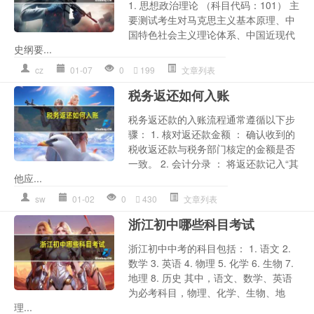
1. 思想政治理论 （科目代码：101） 主
要测试考生对马克思主义基本原理、中
国特色社会主义理论体系、中国近现代
史纲要...
cz
01-07
0
199
文章列表
税务返还如何入账
税务返还款的入账流程通常遵循以下步
骤： 1. 核对返还款金额 ： 确认收到的
税收返还款与税务部门核定的金额是否
一致。 2. 会计分录 ： 将返还款记入“其
他应...
sw
01-02
0
430
文章列表
浙江初中哪些科目考试
浙江初中中考的科目包括： 1. 语文 2.
数学 3. 英语 4. 物理 5. 化学 6. 生物 7.
地理 8. 历史 其中，语文、数学、英语
为必考科目，物理、化学、生物、地
理...