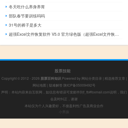
冬天吃什么养身养胃
部队春节要训练吗吗
31号的裤子是多大
超强Excel文件恢复软件 V5.0 官方绿色版（超强Excel文件恢复软件 V5.0 官方绿色版功能简介）
股票技能
Copyright © 2012 - 2026
股票百科知识
Powered by
网站分类目录
|
精选推荐文章
|
网站地图
|
疑难解答
陕ICP备05009492号
声明：本站内容来自互联网，如信息有错误可发邮件到f_fb#foxmail.com说明，我们
会及时纠正，谢谢
本站仅为个人兴趣爱好，不接盈利性广告及商业合作
小男孩