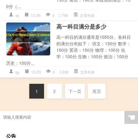
0分（...
wj
12-24
0
796
文章列表
高一科目满分是多少
高一科目的满分通常是1050分。各科目
的满分分布如下： 语文：150分 数学：
150分 英语：150分 物理：100分 化
学：100分 生物：100分 政治：100分
历史：100分...
gy
12-23
0
208
文章列表
1
2
下一页
尾页
☚
公告